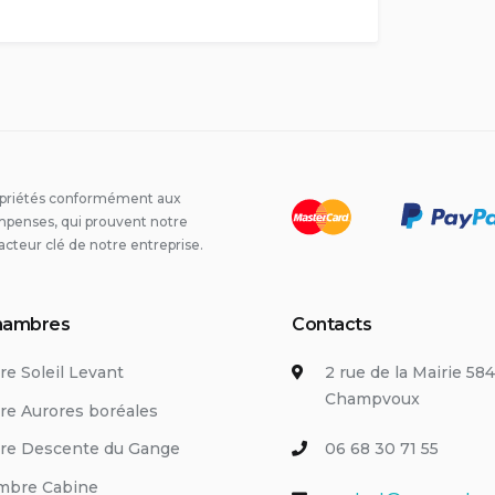
opriétés conformément aux
penses, qui prouvent notre
acteur clé de notre entreprise.
hambres
Contacts
e Soleil Levant
2 rue de la Mairie 58
Champvoux
e Aurores boréales
e Descente du Gange
06 68 30 71 55
mbre Cabine