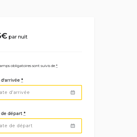
5
€
par nuit
amps obligatoires sont suivis de
*
 d'arrivée
*
 de départ
*